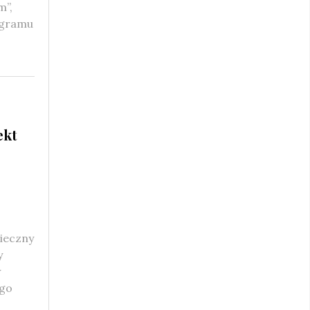
m”,
ogramu
ekt
ieczny
y
w
ego