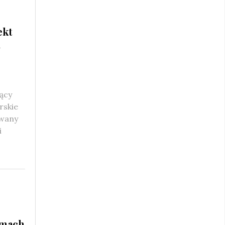
ekt
i
ący
rskie
owany
i
amach