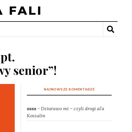
 FALI
pt.
wy senior”!
NAJNOWSZE KOMENTARZE
ssss
-
Dziurawo mi – czyli drogi al’a
Koszalin