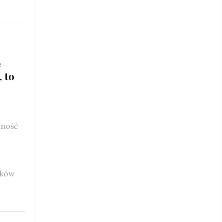
e
, to
mność
dków