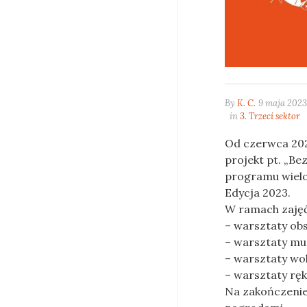
By
K. C.
9 maja 2023
in
3. Trzeci sektor
Od czerwca 202
projekt pt. „Be
programu wielo
Edycja 2023.
W ramach zajęć
– warsztaty ob
– warsztaty mu
– warsztaty wol
– warsztaty ręk
Na zakończenie 