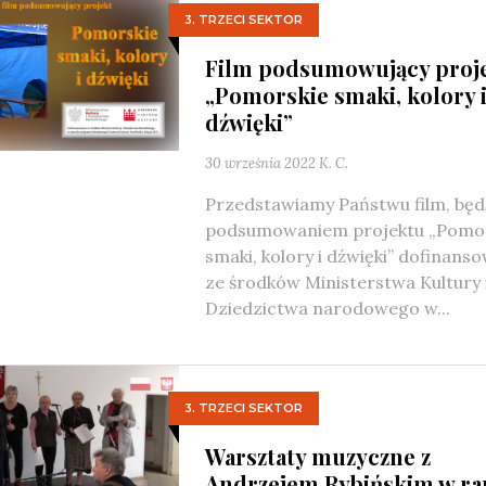
3. TRZECI SEKTOR
Film podsumowujący proj
„Pomorskie smaki, kolory 
dźwięki”
30 września 2022
K. C.
Przedstawiamy Państwu film, będ
podsumowaniem projektu „Pomo
smaki, kolory i dźwięki” dofinans
ze środków Ministerstwa Kultury 
Dziedzictwa narodowego w...
3. TRZECI SEKTOR
Warsztaty muzyczne z
Andrzejem Rybińskim w r