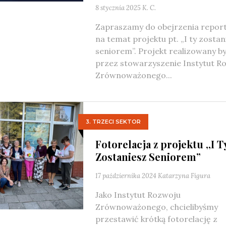
8 stycznia 2025
K. C.
Zapraszamy do obejrzenia repor
na temat projektu pt. „I ty zostan
seniorem”. Projekt realizowany by
przez stowarzyszenie Instytut R
Zrównoważonego...
3. TRZECI SEKTOR
Fotorelacja z projektu ,,I T
Zostaniesz Seniorem”
17 października 2024
Katarzyna Figura
Jako Instytut Rozwoju
Zrównoważonego, chcielibyśmy
przestawić krótką fotorelację z