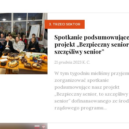
3. TRZECI SEKTOR
Spotkanie podsumowując
projekt „Bezpieczny senior
szczęśliwy senior”
21 grudnia 2023
K. C.
W tym tygodniu mieliśmy przyje
zorganizować spotkanie
podsumowujące nasz projekt
„Bezpieczny senior, to szczęśliwy
senior” dofinansowanego ze śro
rządowego programu...