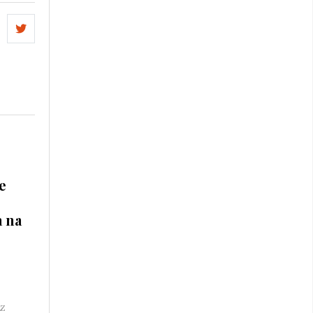
e
a na
rz