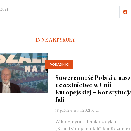
 2021
INNE ARTYKUŁY
PORADNIKI
Suwerenność Polski a nasz
uczestnictwo w Unii
Europejskiej – Konstytucj
fali
18 października 2021
K. C.
W kolejnym odcinku z cyklu
„Konstytucja na fali” Jan Kazimie