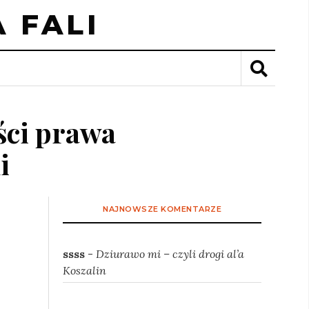
 FALI
ści prawa
i
NAJNOWSZE KOMENTARZE
ssss
-
Dziurawo mi – czyli drogi al’a
Koszalin