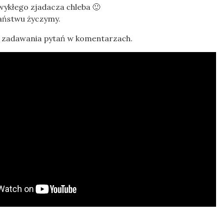
zwykłego zjadacza chleba 🙂
Państwu życzymy.
 zadawania pytań w komentarzach.