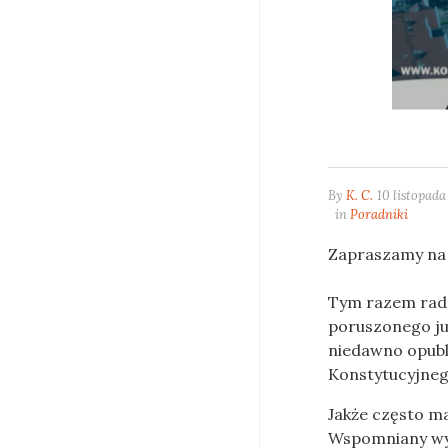
By
K. C.
10 listopada
in
Poradniki
Zapraszamy na k
Tym razem radc
poruszonego ju
niedawno opubl
Konstytucyjne
Jakże często m
Wspomniany wyr