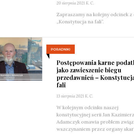
20 sierpnia 2021
K. C.
Zapraszamy na kolejny odcinek z 
„Konstytucja na fali”.
PORADNIKI
Postępowania karne poda
jako zawieszenie biegu
przedawnień – Konstytucj
fali
13 sierpnia 2021
K. C.
W kolejnym odcinku naszej
konstytucyjnej serii Jan Kazimier
Adamczyk omawia problem związ
wszczynaniem przez organy ska