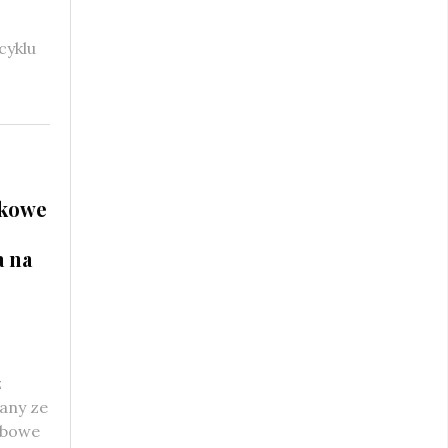
cyklu
tkowe
a na
z
any ze
rbowe