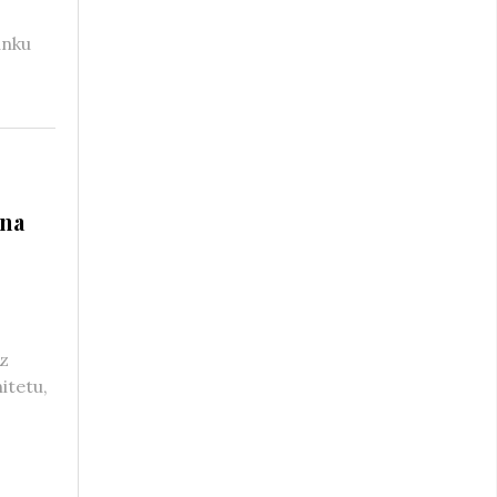
unku
 na
rz
itetu,