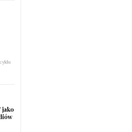
cyklu
 jako
diów