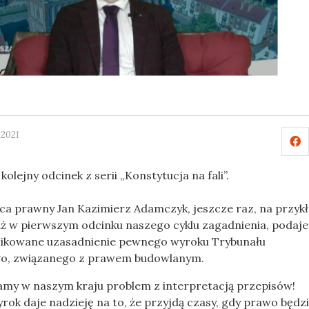
 2021
olejny odcinek z serii „Konstytucja na fali”.
a prawny Jan Kazimierz Adamczyk, jeszcze raz, na przykł
ż w pierwszym odcinku naszego cyklu zagadnienia, podaje
ikowane uzasadnienie pewnego wyroku Trybunału
go, związanego z prawem budowlanym.
amy w naszym kraju problem z interpretacją przepisów!
ok daje nadzieję na to, że przyjdą czasy, gdy prawo będz