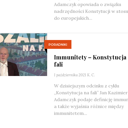
Adamczyk opowiada o związku
nadrzędności Konstytucji w stos
do europejskich...
PORADNIKI
Immunitety – Konstytucja
fali
1 października 2021
K. C.
W dzisiejszym odcinku z cyklu
„Konstytucja na fali” Jan Kazimie
Adamczyk podaje definicję immun
a także wyjaśnia różnice między
immunitetem...