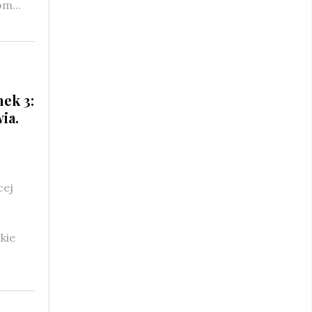
m...
nek 3:
ia.
cej
kie